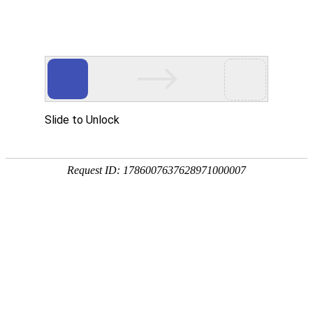
拥有丰富的服务案例经验
HAVE RICH EXPERIENCE IN SERVICE CASES
当前位置:
首页
/
服务案例
/
定量采样机器人
服务案例
CASES
微电脑激光粉尘仪
空气微生物采样器
数字式激光粉尘仪
微生物气溶胶浓缩器