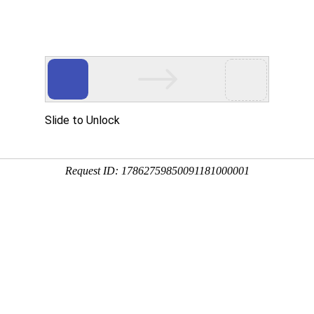
首页
产品中心
服务案例
激光颗粒物检测仪
生物气溶胶检测仪
定
案例经验
CCG1000Z（B）
LD-8F
ASES