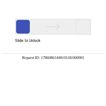
拥有丰富的服务案例经验
HAVE RICH EXPERIENCE IN SERVICE CASES
当前位置:
首页
/
服务案例
/
微电脑激光粉尘仪
云南省工地扬尘网格化控制项目
作者：天忱科技
时间：2022-06-08
【项目名称】：云南省工地扬尘网格化控制项目