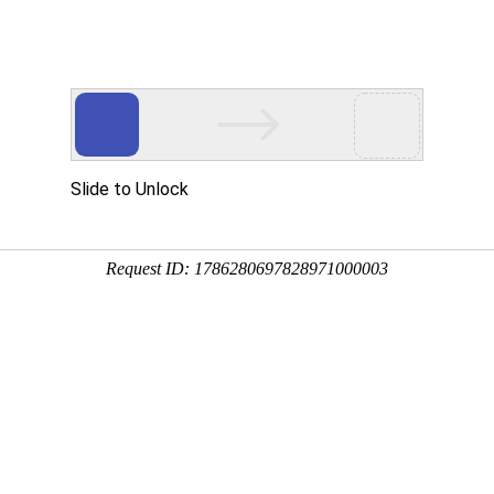
首页
产品中心
服务案例
激光颗粒物检测仪
生物气溶胶检测仪
定
跟研发趋势
CCG1000Z（B）
LD-8F
W RESEARCH AND DEVELOPMENT TRENDS