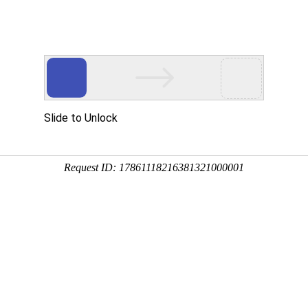
首页
产品中心
服务案例
激光颗粒物检测仪
生物气溶胶检测仪
定
品支持与定制服务
CCG1000Z（B）
LD-8F
CT SUPPORT